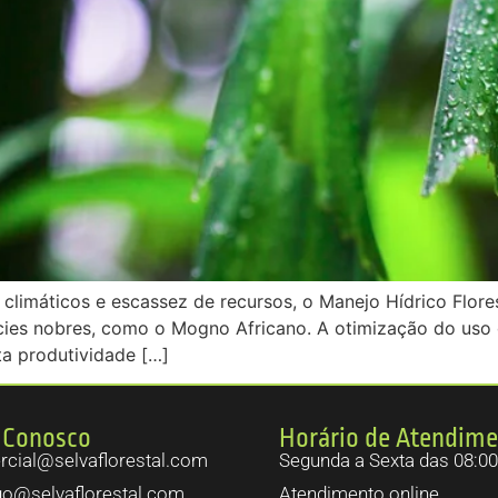
climáticos e escassez de recursos, o Manejo Hídrico Flore
pécies nobres, como o Mogno Africano. A otimização do uso
ta produtividade […]
 Conosco
Horário de Atendim
cial@selvaflorestal.com
Segunda a Sexta das 08:00
go@selvaflorestal.com
Atendimento online