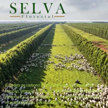
O crédito de carbono é um certificado que representa a
redução, remoção ou captura de 1 tonelada de dióxido de
carbono (CO₂) da atmosfera — um ativo econômico que
incentiva práticas que combatem as mudanças