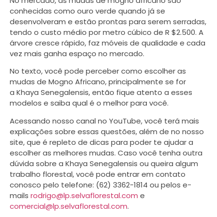
No mercado, as mudas de mogno africano são
conhecidas como ouro verde quando já se
desenvolveram e estão prontas para serem serradas,
tendo o custo médio por metro cúbico de R $2.500. A
árvore cresce rápido, faz móveis de qualidade e cada
vez mais ganha espaço no mercado.
No texto, você pode perceber como escolher as
mudas de Mogno Africano, principalmente se for
a Khaya Senegalensis, então fique atento a esses
modelos e saiba qual é o melhor para você.
Acessando nosso canal no YouTube, você terá mais
explicações sobre essas questões, além de no nosso
site, que é repleto de dicas para poder te ajudar a
escolher as melhores mudas. Caso você tenha outra
dúvida sobre a Khaya Senegalensis ou queira algum
trabalho florestal, você pode entrar em contato
conosco pelo telefone: (62) 3362-1814 ou pelos e-
mails
rodrigo@lp.selvaflorestal.com
e
comercial@lp.selvaflorestal.com
.