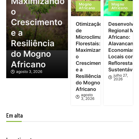
Maximizando
Mogno
Mogno
Africano
Africano
o
Crescimento
Otimização
Desenvolvim
de
Regional Mo
e a
Microclimas
Africano:
Resiliência
Florestais:
Alavancand
Maximizando
Economias
do Mogno
o
Locais com
Africano
Crescimento
Reflorestam
e a
Sustentável
agosto 3, 2026
Resiliência
julho 27,
2026
do Mogno
Africano
agosto
3, 2026
Em alta