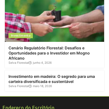
Investimento
Cenário Regulatório Florestal: Desafios e
Oportunidades para o Investidor em Mogno
Africano
Selva Florestal
junho 4, 2026
Investimento
Investimento em madeira: O segredo para uma
carteira diversificada e sustentável
Selva Florestal
maio 18, 2026
Endereço do Escritório