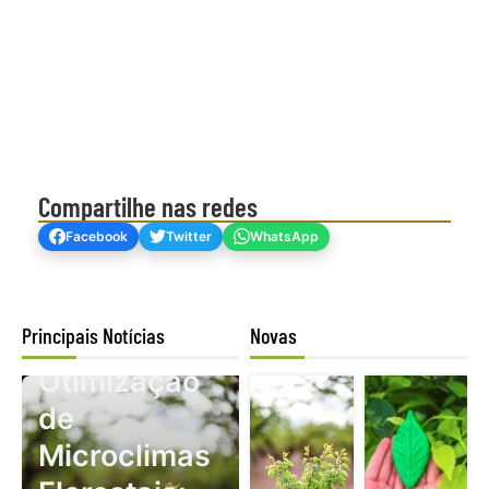
Compartilhe nas redes
Facebook
Twitter
WhatsApp
Principais Notícias
Novas
Mogno Africano
Otimização
de
Microclimas