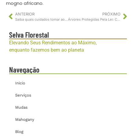
mogno africano.
ANTERIOR
PRÓXIMO
Saiba quais cuidados tomar ao arrendar terras e conheça a documentação necessária
Árvores Protegidas Pela Lei: Conheça as espécies que não podem ser cortadas
Selva Florestal
Elevando Seus Rendimentos ao Máximo,
enquanto fazemos bem ao planeta
Navegação
Inicio
Serviços
Mudas
Mahogany
Blog