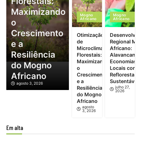
Florestais:
Maximizando
Mogno
Mogno
Africano
Africano
o
Crescimento
Otimização
Desenvolvim
de
Regional Mo
e a
Microclimas
Africano:
Resiliência
Florestais:
Alavancand
Maximizando
Economias
do Mogno
o
Locais com
Africano
Crescimento
Reflorestam
e a
Sustentável
agosto 3, 2026
Resiliência
julho 27,
2026
do Mogno
Africano
agosto
3, 2026
Em alta