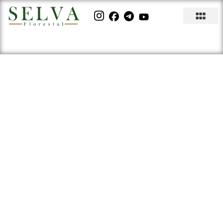
Gado roendo mogno
africano: o que fazer para
evitar