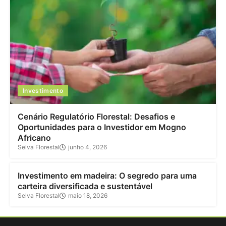
Investimento
Cenário Regulatório Florestal: Desafios e
Oportunidades para o Investidor em Mogno
Africano
Selva Florestal
junho 4, 2026
Investimento
Investimento em madeira: O segredo para uma
carteira diversificada e sustentável
Selva Florestal
maio 18, 2026