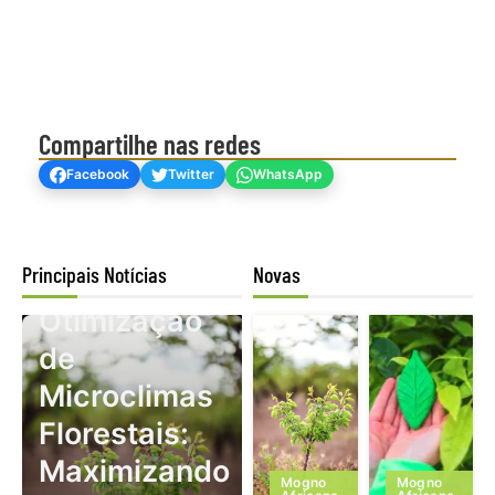
Compartilhe nas redes
Facebook
Twitter
WhatsApp
Principais Notícias
Novas
Mogno Africano
Otimização
de
Microclimas
Florestais:
Maximizando
Mogno
Mogno