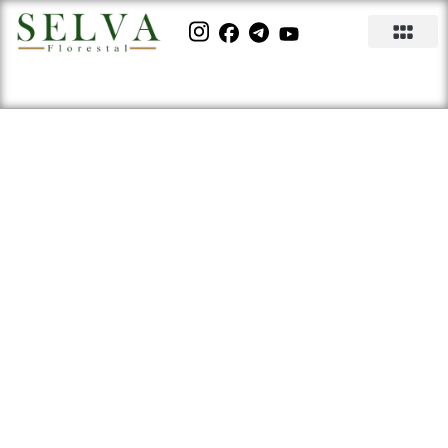
Compensação de carbono
com plantio de árvores:
saiba como fazer