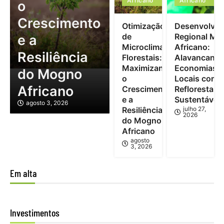
Africano
Africano
o
Crescimento
Otimização
Desenvolvim
de
Regional Mo
e a
Microclimas
Africano:
Resiliência
Florestais:
Alavancand
Maximizando
Economias
do Mogno
o
Locais com
Africano
Crescimento
Reflorestam
e a
Sustentável
agosto 3, 2026
Resiliência
julho 27,
2026
do Mogno
Africano
agosto
3, 2026
Em alta
Investimentos