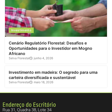
Investimento
Cenário Regulatório Florestal: Desafios e
Oportunidades para o Investidor em Mogno
Africano
Selva Florestal
junho 4, 2026
Investimento
Investimento em madeira: O segredo para uma
carteira diversificada e sustentável
Selva Florestal
maio 18, 2026
Endereço do Escritório
Rua 31, Quadra 38, Lote 34