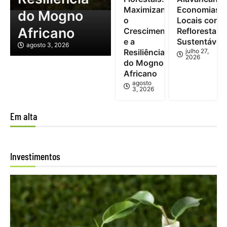
Maximizando
Economias
do Mogno
o
Locais com
Africano
Crescimento
Reflorestam
e a
Sustentável
agosto 3, 2026
Resiliência
julho 27,
2026
do Mogno
Africano
agosto
3, 2026
Em alta
Investimentos