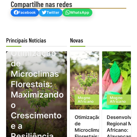
Compartilhe nas redes
Facebook
Twitter
WhatsApp
Principais Notícias
Novas
Mogno Africano
Otimização
de
Microclimas
Florestais:
Maximizando
Mogno
Mogno
Africano
Africano
o
Crescimento
Otimização
Desenvolvim
de
Regional Mo
e a
Microclimas
Africano:
Resiliência
Florestais:
Alavancand