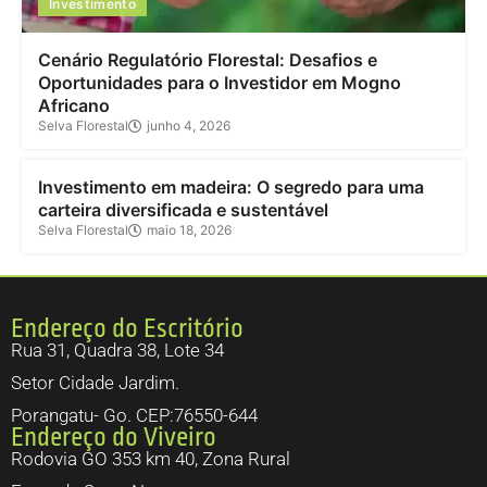
Investimento
Cenário Regulatório Florestal: Desafios e
Oportunidades para o Investidor em Mogno
Africano
Selva Florestal
junho 4, 2026
Investimento
Investimento em madeira: O segredo para uma
carteira diversificada e sustentável
Selva Florestal
maio 18, 2026
Endereço do Escritório
Rua 31, Quadra 38, Lote 34
Setor Cidade Jardim.
Porangatu- Go. CEP:76550-644
Endereço do Viveiro
Rodovia GO 353 km 40, Zona Rural