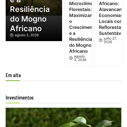
Microclimas
Africano:
Resiliência
Florestais:
Alavancand
Maximizando
Economias
do Mogno
o
Locais com
Africano
Crescimento
Reflorestam
e a
Sustentável
agosto 3, 2026
Resiliência
julho 27,
2026
do Mogno
Africano
agosto
3, 2026
Em alta
Investimentos