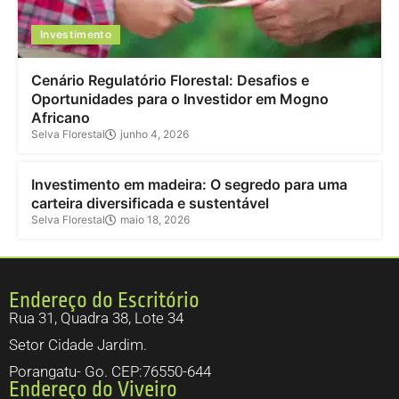
Investimento
Cenário Regulatório Florestal: Desafios e
Oportunidades para o Investidor em Mogno
Africano
Selva Florestal
junho 4, 2026
Investimento
Investimento em madeira: O segredo para uma
carteira diversificada e sustentável
Selva Florestal
maio 18, 2026
Endereço do Escritório
Rua 31, Quadra 38, Lote 34
Setor Cidade Jardim.
Porangatu- Go. CEP:76550-644
Endereço do Viveiro