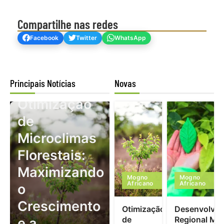
Compartilhe nas redes
Facebook
Twitter
WhatsApp
Principais Notícias
Novas
Mogno Africano
Otimização
de
Microclimas
Florestais:
Maximizando
Mogno
Mogno
Africano
Africano
o
Crescimento
Otimização
Desenvolvim
de
Regional Mo
e a