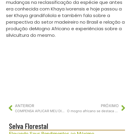
mudanças na reclassificação da espécie que antes
era conhecida com Khaya ivorensis e hoje passou a
ser Khaya grandifoliola e também fala sobre a
perspectiva do setor madeireiro no Brasil e relação a
produção deMogno Africano e experiências sobre a
silvicultura do mesmo.
ANTERIOR
PRÓXIMO
COMPENSA APLICAR MEU DINHEIRO EM MOGNO AFRICANO?
O mogno africano se destaca no desenvolvimento em Goiás, produtividade e resistência à seca.
Selva Florestal
Elevando Seus Rendimentos ao Máximo,