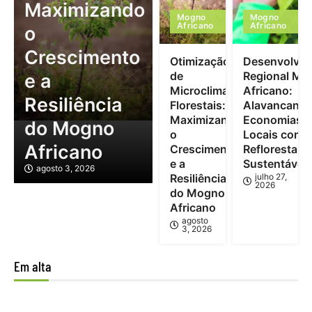
Maximizando
Mogno
Mogno
Africano
Africano
o
Crescimento
Otimização
Desenvolvim
de
Regional Mo
e a
Microclimas
Africano:
Resiliência
Florestais:
Alavancand
Maximizando
Economias
do Mogno
o
Locais com
Africano
Crescimento
Reflorestam
e a
Sustentável
agosto 3, 2026
Resiliência
julho 27,
2026
do Mogno
Africano
agosto
3, 2026
Em alta