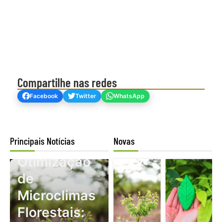
Compartilhe nas redes
Facebook
Twitter
WhatsApp
Principais Notícias
Novas
Mogno Africano
Otimização
de
Microclimas
Florestais: