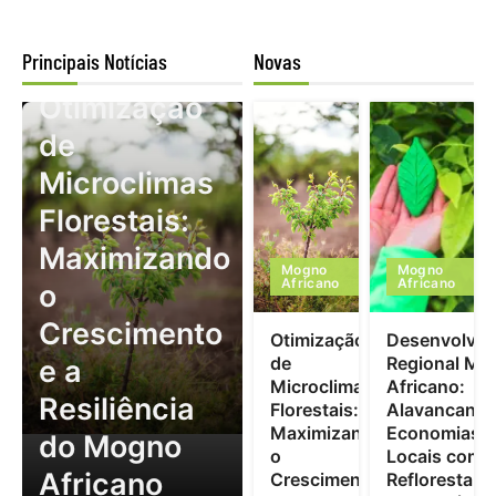
Principais Notícias
Novas
Mogno Africano
Otimização
de
Microclimas
Florestais:
Maximizando
Mogno
Mogno
Africano
Africano
o
Crescimento
Otimização
Desenvolvim
de
Regional Mo
e a
Microclimas
Africano:
Resiliência
Florestais:
Alavancand
Maximizando
Economias
do Mogno
o
Locais com
Africano
Crescimento
Reflorestam