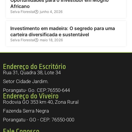
Oportunidades para o Investidor em Mogno
Africano
Selva Florestal
junho 4, 2026
Investimento
Investimento em madeira: O segredo para uma
carteira diversificada e sustentável
Selva Florestal
maio 18, 2026
Endereço do Escritório
Rua 31, Quadra 38, Lote 34
Setor Cidade Jardim.
Porangatu- Go. CEP:76550-644
Endereço do Viveiro
Rodovia GO 353 km 40, Zona Rural
Fazenda Serra Negra
Porangatu - GO - CEP: 76550-000
Fale Conosco