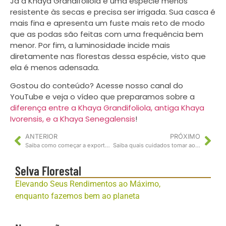
Já a Khaya Grandifoliola é uma espécie menos
resistente às secas e precisa ser irrigada. Sua casca é
mais fina e apresenta um fuste mais reto de modo
que as podas são feitas com uma frequência bem
menor. Por fim, a luminosidade incide mais
diretamente nas florestas dessa espécie, visto que
ela é menos adensada.
Gostou do conteúdo? Acesse nosso canal do
YouTube e veja o vídeo que preparamos sobre a
diferença entre a Khaya Grandifoliola, antiga Khaya
Ivorensis, e a Khaya Senegalensis
!
ANTERIOR
PRÓXIMO
Saiba como começar a exportar madeira
Saiba quais cuidados tomar ao arrendar terras e conheça a documentação necessária
Selva Florestal
Elevando Seus Rendimentos ao Máximo,
enquanto fazemos bem ao planeta