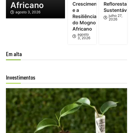
Africano
Crescimento
Reflorestam
e a
Sustentável
agosto 3, 2026
Resiliência
julho 27,
2026
do Mogno
Africano
agosto
3, 2026
Em alta
Investimentos