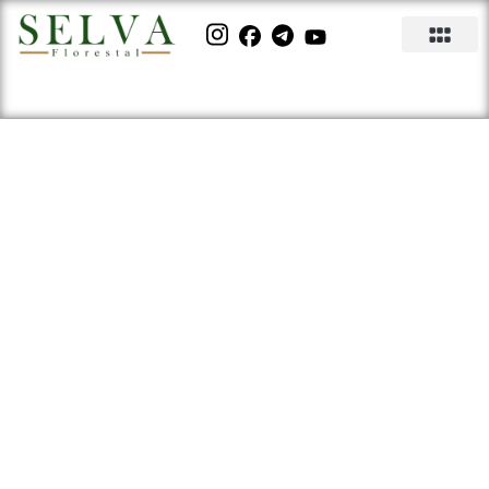
É comum ouvir o termo
‘Antiga Khaya Ivorensis’ ao
se referir a khaya
grandifoliola, entenda a
reclassificação dessa
espécie de mogno