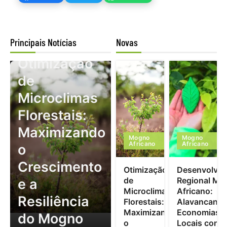
Principais Notícias
Novas
Mogno Africano
Otimização
de
Microclimas
Florestais:
Maximizando
Mogno
Mogno
Africano
Africano
o
Crescimento
Otimização
Desenvolvim
de
Regional Mo
e a
Microclimas
Africano:
Resiliência
Florestais:
Alavancand
Maximizando
Economias
do Mogno
o
Locais com