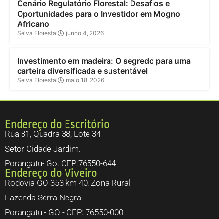
Cenário Regulatório Florestal: Desafios e
Oportunidades para o Investidor em Mogno
Africano
Selva Florestal
junho 4, 2026
Investimento
Investimento em madeira: O segredo para uma
carteira diversificada e sustentável
Selva Florestal
maio 18, 2026
Endereço do Escritório
Rua 31, Quadra 38, Lote 34
Setor Cidade Jardim.
Porangatu- Go. CEP:76550-644
Endereço do Viveiro
Rodovia GO 353 km 40, Zona Rural
Fazenda Serra Negra
Porangatu - GO - CEP: 76550-000