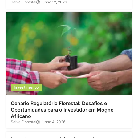
Selva Florestal
junho 12, 2026
Investimento
Cenário Regulatório Florestal: Desafios e
Oportunidades para o Investidor em Mogno
Africano
Selva Florestal
junho 4, 2026
Investimento