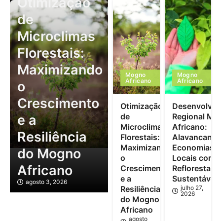
Otimização
de
Microclimas
Florestais:
Maximizando
Mogno
Mogno
Africano
Africano
o
Crescimento
Otimização
Desenvolvim
de
Regional Mo
e a
Microclimas
Africano:
Resiliência
Florestais:
Alavancand
Maximizando
Economias
do Mogno
o
Locais com
Africano
Crescimento
Reflorestam
e a
Sustentável
agosto 3, 2026
Resiliência
julho 27,
2026
do Mogno
Africano
agosto