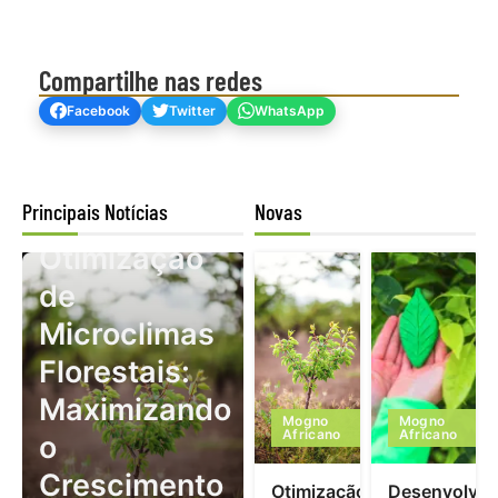
Compartilhe nas redes
Facebook
Twitter
WhatsApp
Principais Notícias
Novas
Mogno Africano
Otimização
de
Microclimas
Florestais:
Maximizando
Mogno
Mogno
Africano
Africano
o
Crescimento
Otimização
Desenvolvim