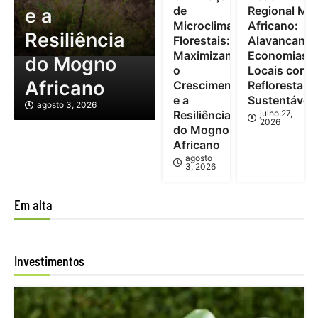
de
Regional Mo
e a
Microclimas
Africano:
Resiliência
Florestais:
Alavancand
Maximizando
Economias
do Mogno
o
Locais com
Africano
Crescimento
Reflorestam
e a
Sustentável
agosto 3, 2026
Resiliência
julho 27,
2026
do Mogno
Africano
agosto
3, 2026
Em alta
Investimentos