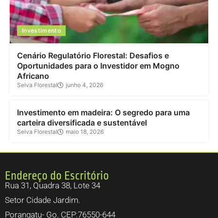
Investimento
Cenário Regulatório Florestal: Desafios e
Oportunidades para o Investidor em Mogno
Africano
Selva Florestal
junho 4, 2026
Investimento
Investimento em madeira: O segredo para uma
carteira diversificada e sustentável
Selva Florestal
maio 18, 2026
Endereço do Escritório
Rua 31, Quadra 38, Lote 34
Setor Cidade Jardim.
Porangatu- Go. CEP:76550-644