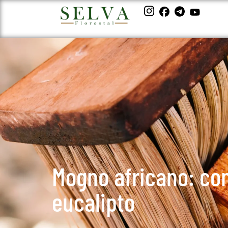
Mogno africano: co
eucalipto