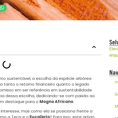
Sel
Elev
enqu
Na
ento sustentável, a escolha da espécie arbórea
I
a tanto o retorno financeiro quanto o legado
romisso em ser referência em sustentabilidade
S
ia dessa escolha, dedicando-se com paixão ao
om destaque para o
Mogno Africano
.
M
nteresse, mas como ela se posiciona frente a
omo a Teca e o
Eucalipto
? Para isso, este artigo