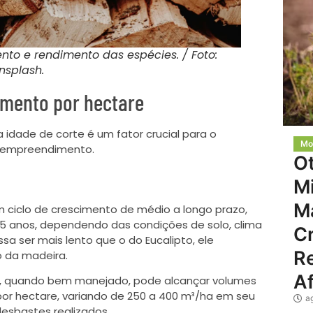
to e rendimento das espécies. / Foto:
nsplash.
imento por hectare
 idade de corte é um fator crucial para o
Mo
o empreendimento.
O
Mi
M
 ciclo de crescimento de médio a longo prazo,
25 anos, dependendo das condições de solo, clima
C
sa ser mais lento que o do Eucalipto, ele
Re
o da madeira.
Af
o, quando bem manejado, pode alcançar volumes
 por hectare, variando de 250 a 400 m³/ha em seu
a
esbastes realizados.