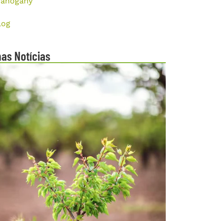
ahogany
log
mas Notícias