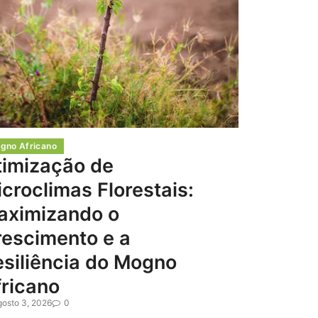
gno Africano
timização de
croclimas Florestais:
aximizando o
rescimento e a
siliência do Mogno
ricano
gosto 3, 2026
0