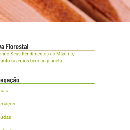
va Florestal
ando Seus Rendimentos ao Máximo,
anto fazemos bem ao planeta
vegação
nicio
erviços
udas