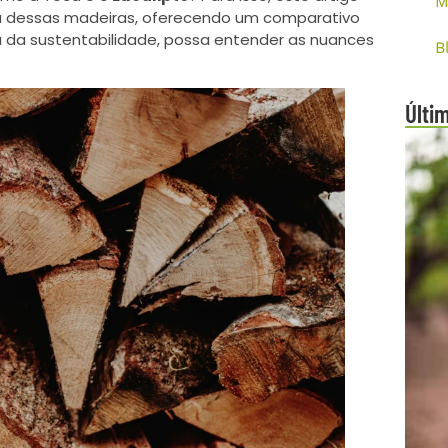
M
ma dessas madeiras, oferecendo um comparativo
ta da sustentabilidade, possa entender as nuances
B
Últi