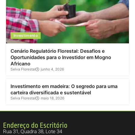
Investimento
Cenário Regulatório Florestal: Desafios e
Oportunidades para o Investidor em Mogno
Africano
Selva Florestal
junho 4, 2026
Investimento
Investimento em madeira: O segredo para uma
carteira diversificada e sustentável
Selva Florestal
maio 18, 2026
Endereço do Escritório
Rua 31, Quadra 38, Lote 34