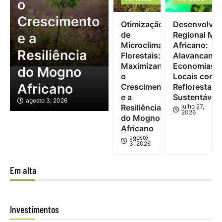
o
Crescimento
Otimização
Desenvolvim
de
Regional Mo
e a
Microclimas
Africano:
Resiliência
Florestais:
Alavancand
Maximizando
Economias
do Mogno
o
Locais com
Africano
Crescimento
Reflorestam
e a
Sustentável
agosto 3, 2026
Resiliência
julho 27,
2026
do Mogno
Africano
agosto
3, 2026
Em alta
Investimentos