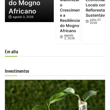
do Mogno
o
Locais com
Africano
Crescimento
Reflorestam
e a
Sustentável
agosto 3, 2026
Resiliência
julho 27,
2026
do Mogno
Africano
agosto
3, 2026
Em alta
Investimentos