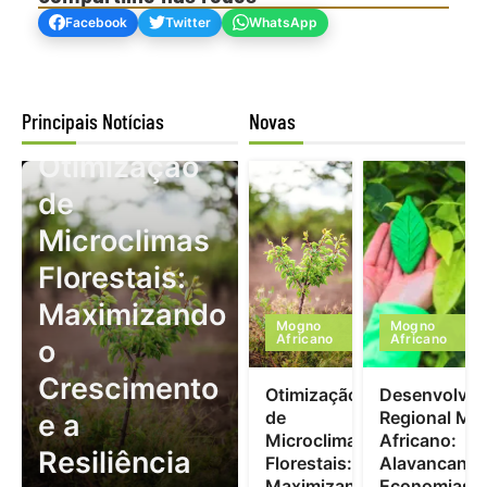
Facebook
Twitter
WhatsApp
Principais Notícias
Novas
Mogno Africano
Otimização
de
Microclimas
Florestais:
Maximizando
Mogno
Mogno
Africano
Africano
o
Crescimento
Otimização
Desenvolvim
de
Regional Mo
e a
Microclimas
Africano:
Resiliência
Florestais:
Alavancand
Maximizando
Economias