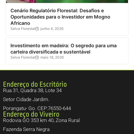
Cenário Regulatório Florestal: Desafios e
Oportunidades para o Investidor em Mogno
Africano
Selva Florestal
junho 4, 2026
Investimento
Investimento em madeira: O segredo para uma
carteira diversificada e sustentável
Selva Florestal
maio 18, 2026
Endereço do Escritório
Rua 31, Quadra 38, Lote 34
Setor Cidade Jardim.
Porangatu- Go. CEP:76550-644
Endereço do Viveiro
Rodovia GO 353 km 40, Zona Rural
Fazenda Serra Negra