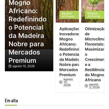
Mogno
Africano:
Mogno
Mogno
Africano
Africano
Redefinindo
o Potencial
Aplicações
Otimização
Inovadoras
de
da Madeira
Mogno
Microclimas
Nobre para
Africano:
Florestais:
Redefinindo
Maximizand
Mercados
o Potencial
o
Premium
da Madeira
Crescimento
Nobre para
e a
agosto 10, 2026
Mercados
Resiliência
Premium
do Mogno
agosto
Africano
10,
agosto
2026
3, 2026
Em alta