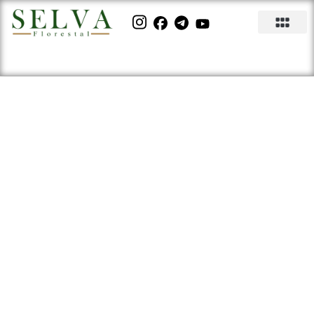
MUDANÇA NA CONCEPÇÃO DE
INVESTIMENTOS NO BRASIL |
PODCAST404 #006