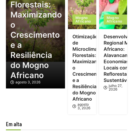
Florestais:
Maximizando
Mogno
Mogno
Africano
Africano
o
Crescimento
Otimização
Desenvolvim
de
Regional Mo
e a
Microclimas
Africano:
Resiliência
Florestais:
Alavancand
Maximizando
Economias
do Mogno
o
Locais com
Africano
Crescimento
Reflorestam
e a
Sustentável
agosto 3, 2026
Resiliência
julho 27,
2026
do Mogno
Africano
agosto
3, 2026
Em alta