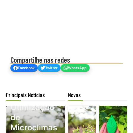
Compartilhe nas redes
Facebook
Twitter
WhatsApp
Principais Notícias
Novas
Mogno Africano
Otimização
de
Microclimas