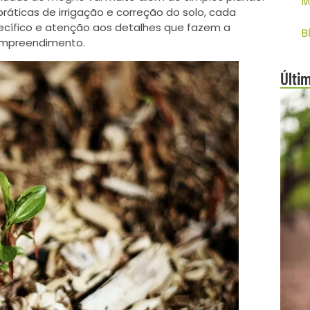
M
práticas de irrigação e correção do solo, cada
ífico e atenção aos detalhes que fazem a
B
 empreendimento.
Últi