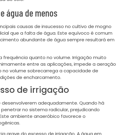
ue água de menos
incipais causas de insucesso no cultivo de mogno
icial que a falta de água. Este equívoco é comum
necimento abundante de água sempre resultará em
a frequência quanto no volume. Irrigação muito
minimamente entre as aplicações, impede a aeração
so no volume sobrecarrega a capacidade de
ndições de encharcamento.
so de irrigação
a se desenvolverem adequadamente. Quando há
 penetrar no sistema radicular, prejudicando
Este ambiente anaeróbico favorece o
ogênicas.
ncia grave do excesso de irrigação. A água em