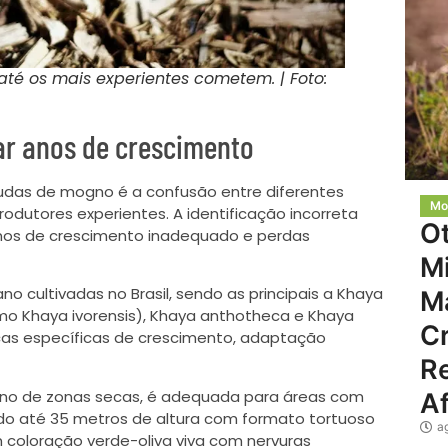
té os mais experientes cometem. | Foto:
ar anos de crescimento
udas de mogno é a confusão entre diferentes
Mo
dutores experientes. A identificação incorreta
O
nos de crescimento inadequado e perdas
Mi
o cultivadas no Brasil, sendo as principais a Khaya
M
omo Khaya ivorensis), Khaya anthotheca e Khaya
C
cas específicas de crescimento, adaptação
Re
no de zonas secas, é adequada para áreas com
Af
ndo até 35 metros de altura com formato tortuoso
a
 coloração verde-oliva viva com nervuras