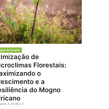
gno Africano
timização de
croclimas Florestais:
aximizando o
rescimento e a
siliência do Mogno
ricano
gosto 3, 2026
0