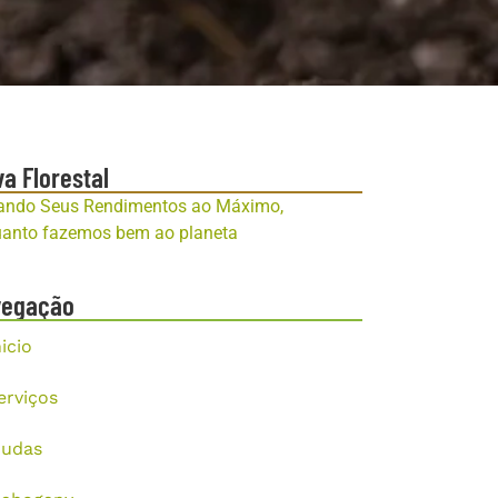
va Florestal
ando Seus Rendimentos ao Máximo,
anto fazemos bem ao planeta
vegação
nicio
erviços
udas