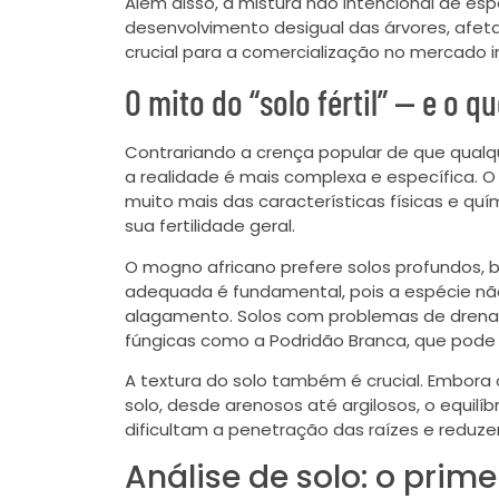
Além disso, a mistura não intencional de 
desenvolvimento desigual das árvores, af
crucial para a comercialização no mercado i
O mito do “solo fértil” — e o 
Contrariando a crença popular de que qualqu
a realidade é mais complexa e específica.
muito mais das características físicas e qu
sua fertilidade geral.
O mogno africano prefere solos profundos, 
adequada é fundamental, pois a espécie nã
alagamento. Solos com problemas de dren
fúngicas como a Podridão Branca, que pode 
A textura do solo também é crucial. Embora
solo, desde arenosos até argilosos, o equil
dificultam a penetração das raízes e reduz
Análise de solo: o prim