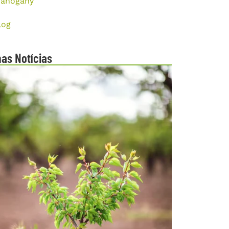
ahogany
log
mas Notícias