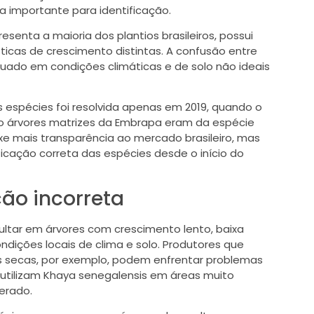
a importante para identificação.
resenta a maioria dos plantios brasileiros, possui
sticas de crescimento distintas. A confusão entre
quado em condições climáticas e de solo não ideais
s espécies foi resolvida apenas em 2019, quando o
tro árvores matrizes da Embrapa eram da espécie
ouxe mais transparência ao mercado brasileiro, mas
icação correta das espécies desde o início do
ção incorreta
ltar em árvores com crescimento lento, baixa
dições locais de clima e solo. Produtores que
s secas, por exemplo, podem enfrentar problemas
utilizam Khaya senegalensis em áreas muito
erado.