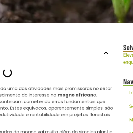
Sel
Elev
enqu
Na
do uma das atividades mais promissoras no setor
I
rescimento do interesse no
mogno african
o.
 continuam cometendo erros fundamentais que
S
o. Estes equívocos, aparentemente simples, são
odutividade e rentabilidade em projetos florestais
M
das de mogno vai muito além do simples plantio.