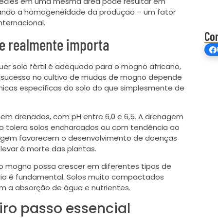
espécies em uma mesma área pode resultar em
etando a homogeneidade da produção – um fator
nternacional.
Co
que realmente importa
er solo fértil é adequado para o mogno africano,
 O sucesso no cultivo de mudas de mogno depende
ímicas específicas do solo do que simplesmente de
bem drenados, com pH entre 6,0 e 6,5. A drenagem
o tolera solos encharcados ou com tendência ao
agem favorecem o desenvolvimento de doenças
levar à morte das plantas.
 o mogno possa crescer em diferentes tipos de
íbrio é fundamental. Solos muito compactados
em a absorção de água e nutrientes.
eiro passo essencial