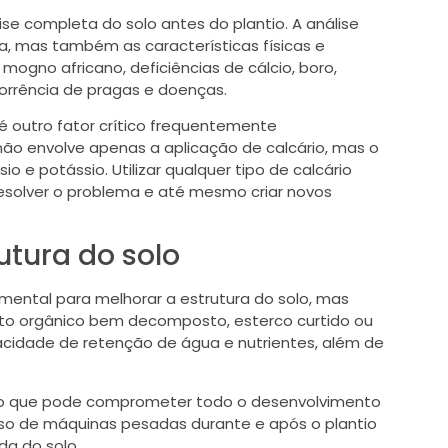
ise completa do solo antes do plantio. A análise
ca, mas também as características físicas e
 mogno africano, deficiências de cálcio, boro,
corrência de pragas e doenças.
 é outro fator crítico frequentemente
ão envolve apenas a aplicação de calcário, mas o
 e potássio. Utilizar qualquer tipo de calcário
solver o problema e até mesmo criar novos
utura do solo
mental para melhorar a estrutura do solo, mas
to orgânico bem decomposto, esterco curtido ou
acidade de retenção de água e nutrientes, além de
io que pode comprometer todo o desenvolvimento
o uso de máquinas pesadas durante e após o plantio
da do solo.