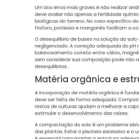
Um dos erros mais graves é não realizar anál
deve avaliar não apenas a fertilidade quími
biológicas do terreno. No caso específico do
fósforo, potássio e manganês facilitam a o
O desequilíbrio de bases na solução do solo
negligenciado. A correção adequada do pH n
balanceamento correto entre cálcio, magnésio
sem considerar sua composição pode não re
desequilíbrios.
Matéria orgânica e estr
A incorporação de matéria orgânica é funda
deve ser feita de forma adequada. Compos
restos de culturas ajudam a melhorar a cap
estimular o desenvolvimento das raízes.
A compactação do solo é um problema sér
das plantas. Evitar o pisoteio excessivo e 
é essencial para manter a estrutura adequa