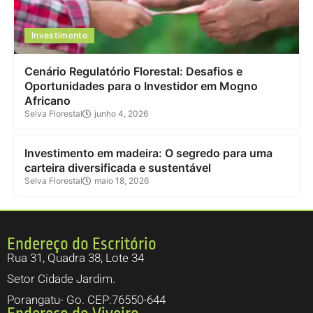
Investimento
Cenário Regulatório Florestal: Desafios e
Oportunidades para o Investidor em Mogno
Africano
Selva Florestal
junho 4, 2026
Investimento
Investimento em madeira: O segredo para uma
carteira diversificada e sustentável
Selva Florestal
maio 18, 2026
Endereço do Escritório
Rua 31, Quadra 38, Lote 34
Setor Cidade Jardim.
Porangatu- Go. CEP:76550-644