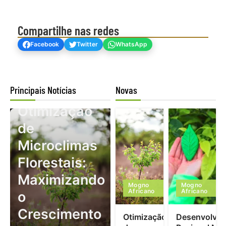
Compartilhe nas redes
Facebook
Twitter
WhatsApp
Principais Notícias
Novas
Mogno Africano
Otimização
de
Microclimas
Florestais:
Maximizando
Mogno
Mogno
Africano
Africano
o
Crescimento
Otimização
Desenvolvim