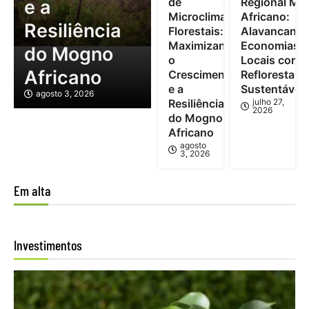
de
Regional Mo
e a
Microclimas
Africano:
Resiliência
Florestais:
Alavancand
Maximizando
Economias
do Mogno
o
Locais com
Africano
Crescimento
Reflorestam
e a
Sustentável
agosto 3, 2026
Resiliência
julho 27,
2026
do Mogno
Africano
agosto
3, 2026
Em alta
Investimentos