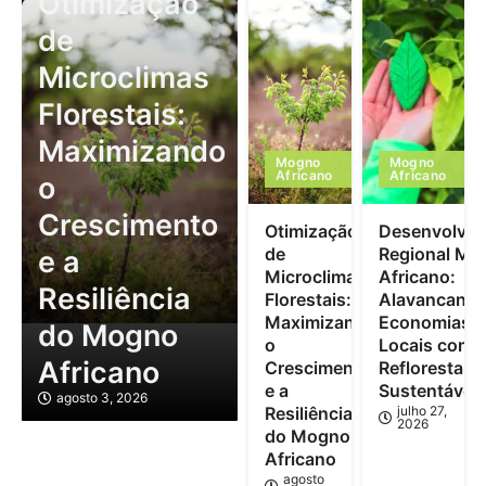
Otimização
de
Microclimas
Florestais:
Maximizando
Mogno
Mogno
Africano
Africano
o
Crescimento
Otimização
Desenvolvim
de
Regional Mo
e a
Microclimas
Africano:
Resiliência
Florestais:
Alavancand
Maximizando
Economias
do Mogno
o
Locais com
Africano
Crescimento
Reflorestam
e a
Sustentável
agosto 3, 2026
Resiliência
julho 27,
2026
do Mogno
Africano
agosto