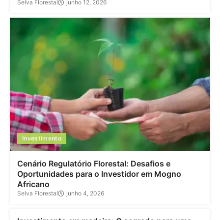
Selva Florestal
junho 12, 2026
Investimento
Cenário Regulatório Florestal: Desafios e
Oportunidades para o Investidor em Mogno
Africano
Selva Florestal
junho 4, 2026
Investimento