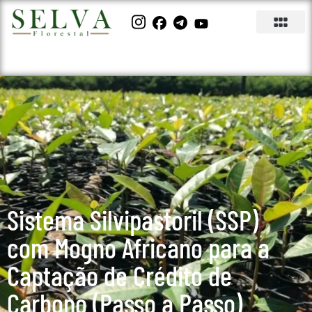
Sistema Silvipastoril (SSP)
com Mogno Africano para a
Captação de Crédito de
Carbono (Passo a Passo)