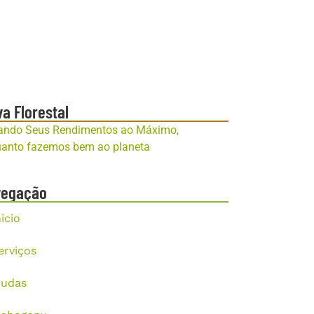
va Florestal
ando Seus Rendimentos ao Máximo,
anto fazemos bem ao planeta
vegação
nicio
erviços
udas