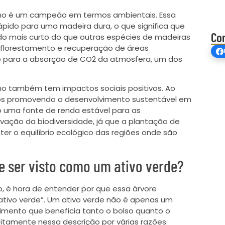
cano é um campeão em termos ambientais. Essa
pido para uma madeira dura, o que significa que
Co
o mais curto do que outras espécies de madeiras
 reflorestamento e recuperação de áreas
te para a absorção de CO2 da atmosfera, um dos
ano também tem impactos sociais positivos. Ao
mos promovendo o desenvolvimento sustentável em
o uma fonte de renda estável para as
rvação da biodiversidade, já que a plantação de
er o equilíbrio ecológico das regiões onde são
e ser visto como um ativo verde?
, é hora de entender por que essa árvore
ivo verde”. Um ativo verde não é apenas um
timento que beneficia tanto o bolso quanto o
eitamente nessa descrição por várias razões.