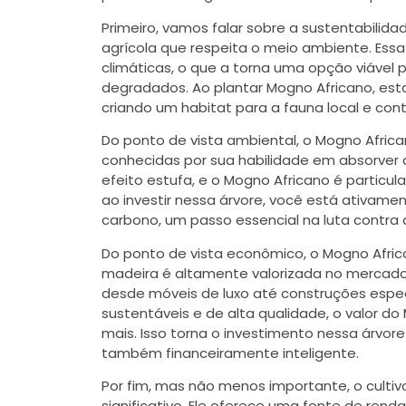
Primeiro, vamos falar sobre a sustentabilida
agrícola que respeita o meio ambiente. Ess
climáticas, o que a torna uma opção viável p
degradados. Ao plantar Mogno Africano, es
criando um habitat para a fauna local e cont
Do ponto de vista ambiental, o Mogno Africa
conhecidas por sua habilidade em absorver d
efeito estufa, e o Mogno Africano é particul
ao investir nessa árvore, você está ativam
carbono, um passo essencial na luta contra
Do ponto de vista econômico, o Mogno Afric
madeira é altamente valorizada no mercado 
desde móveis de luxo até construções espe
sustentáveis e de alta qualidade, o valor d
mais. Isso torna o investimento nessa árvo
também financeiramente inteligente.
Por fim, mas não menos importante, o culti
significativo. Ele oferece uma fonte de rend