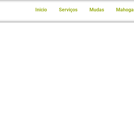
Inicio
Serviços
Mudas
Mahoga
orporativa: Entenda mais
como Ativo Verde