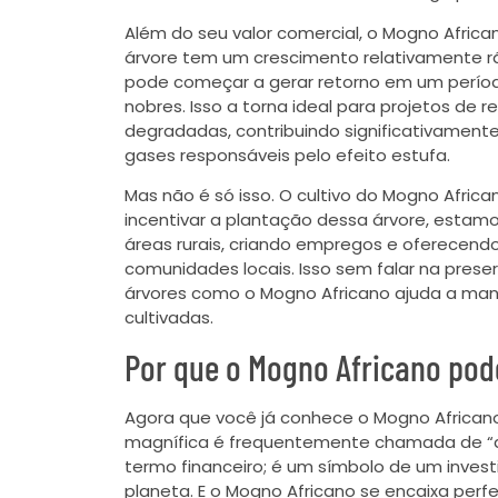
Além do seu valor comercial, o Mogno Afri
árvore tem um crescimento relativamente rá
pode começar a gerar retorno em um períod
nobres. Isso a torna ideal para projetos de
degradadas, contribuindo significativamen
gases responsáveis pelo efeito estufa.
Mas não é só isso. O cultivo do Mogno Afric
incentivar a plantação dessa árvore, esta
áreas rurais, criando empregos e oferecend
comunidades locais. Isso sem falar na prese
árvores como o Mogno Africano ajuda a mant
cultivadas.
Por que o Mogno Africano pod
Agora que você já conhece o Mogno Africano
magnífica é frequentemente chamada de “at
termo financeiro; é um símbolo de um inves
planeta. E o Mogno Africano se encaixa perf