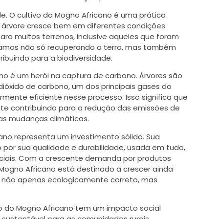
de. O cultivo do Mogno Africano é uma prática
a árvore cresce bem em diferentes condições
ara muitos terrenos, inclusive aqueles que foram
tamos não só recuperando a terra, mas também
ribuindo para a biodiversidade.
no é um herói na captura de carbono. Árvores são
ióxido de carbono, um dos principais gases do
armente eficiente nesse processo. Isso significa que
ente contribuindo para a redução das emissões de
 as mudanças climáticas.
ano representa um investimento sólido. Sua
por sua qualidade e durabilidade, usada em tudo,
ciais. Com a crescente demanda por produtos
o Mogno Africano está destinado a crescer ainda
re não apenas ecologicamente correto, mas
vo do Mogno Africano tem um impacto social
a sustentável para as comunidades rurais,