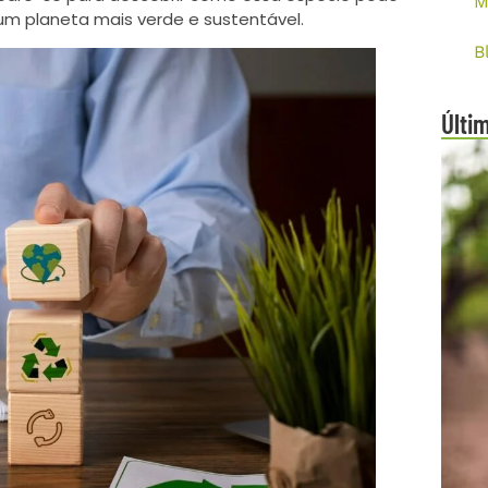
M
 um planeta mais verde e sustentável.
B
Últi