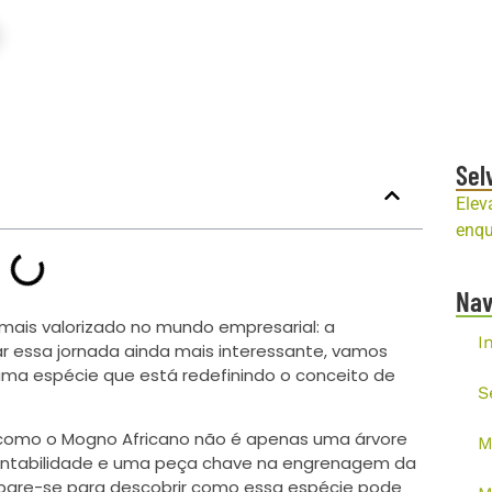
Sel
Elev
enqu
Na
mais valorizado no mundo empresarial: a
I
nar essa jornada ainda mais interessante, vamos
 uma espécie que está redefinindo o conceito de
S
r como o Mogno Africano não é apenas uma árvore
M
tentabilidade e uma peça chave na engrenagem da
epare-se para descobrir como essa espécie pode