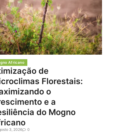
gno Africano
timização de
croclimas Florestais:
aximizando o
rescimento e a
siliência do Mogno
ricano
gosto 3, 2026
0