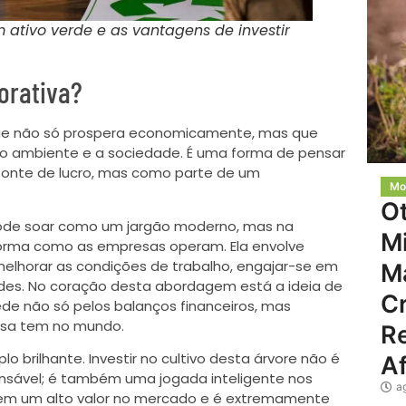
ativo verde e as vantagens de investir
orativa?
que não só prospera economicamente, mas que
o ambiente e a sociedade. É uma forma de pensar
nte de lucro, mas como parte de um
Mo
O
 pode soar como um jargão moderno, mas na
Mi
rma como as empresas operam. Ela envolve
melhorar as condições de trabalho, engajar-se em
M
erdes. No coração desta abordagem está a ideia de
C
de não só pelos balanços financeiros, mas
esa tem no mundo.
Re
 brilhante. Investir no cultivo desta árvore não é
Af
sável; é também uma jogada inteligente nos
a
 tem um alto valor no mercado e é extremamente