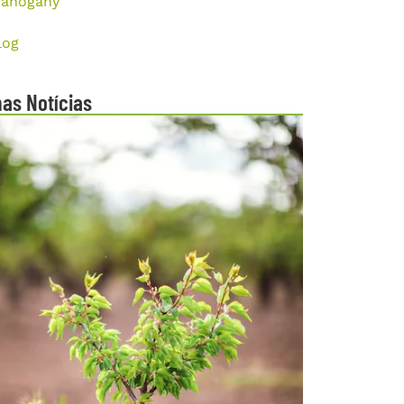
ahogany
log
mas Notícias