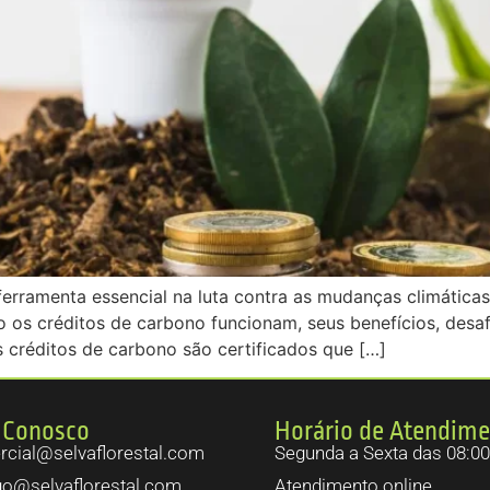
erramenta essencial na luta contra as mudanças climáticas
 os créditos de carbono funcionam, seus benefícios, desaf
 créditos de carbono são certificados que […]
 Conosco
Horário de Atendim
cial@selvaflorestal.com
Segunda a Sexta das 08:00
go@selvaflorestal.com
Atendimento online