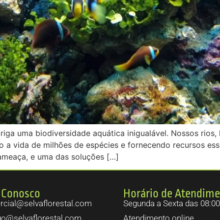
abriga uma biodiversidade aquática inigualável. Nossos rios
o a vida de milhões de espécies e fornecendo recursos ess
ameaça, e uma das soluções […]
 Conosco
Horário de Atendim
cial@selvaflorestal.com
Segunda a Sexta das 08:00
go@selvaflorestal.com
Atendimento online