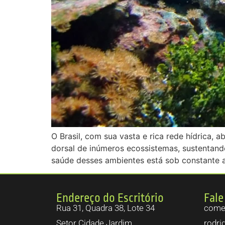
O Brasil, com sua vasta e rica rede hídrica, 
dorsal de inúmeros ecossistemas, sustentand
saúde desses ambientes está sob constante 
Endereço do Escritório
Fale
Rua 31, Quadra 38, Lote 34
comer
Setor Cidade Jardim.
rodri