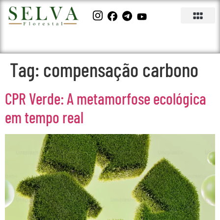
Tag:
compensação carbono
CPR Verde: A metamorfose ecológica
em tempo real