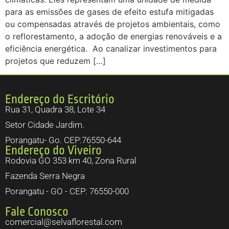
para as emissões de gases de efeito estufa mitigadas
ou compensadas através de projetos ambientais, como
o reflorestamento, a adoção de energias renováveis e a
eficiência energética. Ao canalizar investimentos para
projetos que reduzem […]
Endereço do Escritório
Rua 31, Quadra 38, Lote 34
Setor Cidade Jardim.
Porangatu- Go. CEP:76550-644
Endereço do Viveiro
Rodovia GO 353 km 40, Zona Rural
Fazenda Serra Negra
Porangatu - GO - CEP: 76550-000
Fale Conosco
comercial@selvaflorestal.com