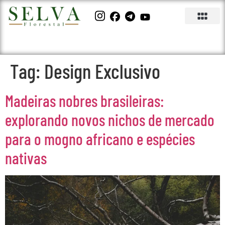
Tag:
Design Exclusivo
Madeiras nobres brasileiras:
explorando novos nichos de mercado
para o mogno africano e espécies
nativas