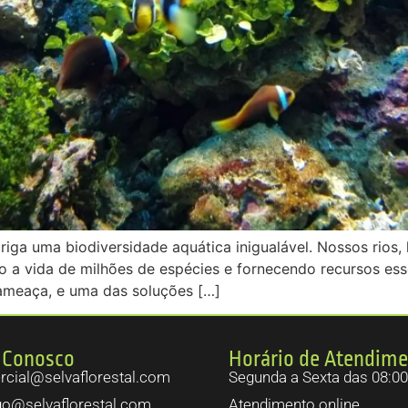
abriga uma biodiversidade aquática inigualável. Nossos rios
o a vida de milhões de espécies e fornecendo recursos ess
ameaça, e uma das soluções […]
 Conosco
Horário de Atendim
cial@selvaflorestal.com
Segunda a Sexta das 08:00
go@selvaflorestal.com
Atendimento online