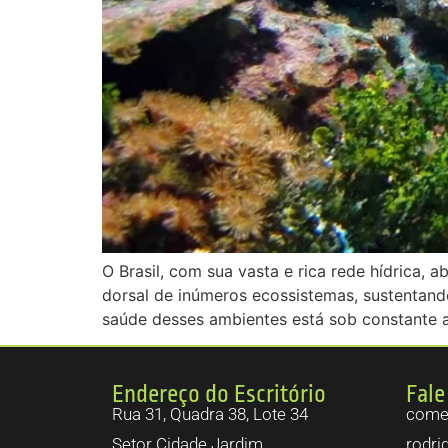
O Brasil, com sua vasta e rica rede hídrica, 
dorsal de inúmeros ecossistemas, sustentand
saúde desses ambientes está sob constante 
Endereço do Escritório
Fale
Rua 31, Quadra 38, Lote 34
comer
Setor Cidade Jardim.
rodri