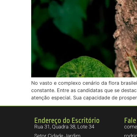
No vasto e complexo cenário da flora brasile
constante. Entre as candidatas que se desta
atenção especial. Sua capacidade de prospera
Endereço do Escritório
Fale
Rua 31, Quadra 38, Lote 34
comer
Setor Cidade Jardim.
rodri