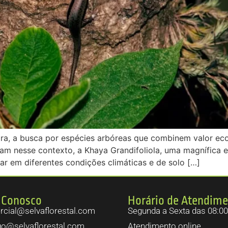
ira, a busca por espécies arbóreas que combinem valor eco
cam nesse contexto, a Khaya Grandifoliola, uma magnífica 
r em diferentes condições climáticas e de solo […]
 Conosco
Horário de Atendim
cial@selvaflorestal.com
Segunda a Sexta das 08:00
go@selvaflorestal.com
Atendimento online