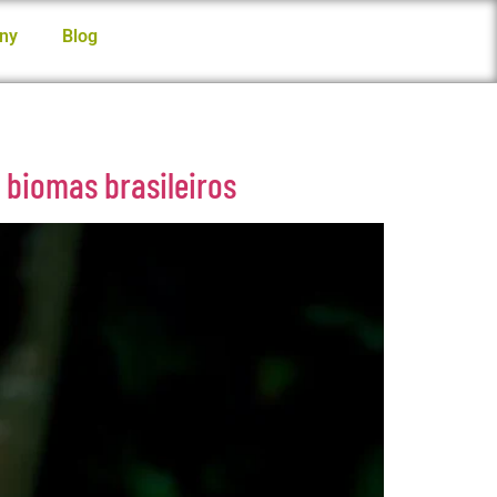
ny
Blog
biomas brasileiros