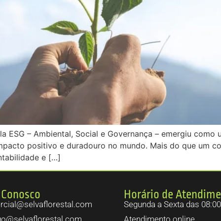
gla ESG – Ambiental, Social e Governança – emergiu como 
acto positivo e duradouro no mundo. Mais do que um conj
tabilidade e […]
 Conosco
Horário de Atendim
cial@selvaflorestal.com
Segunda a Sexta das 08:00
go@selvaflorestal.com
Atendimento online