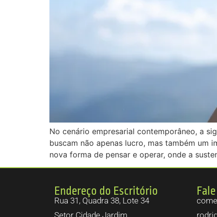
No cenário empresarial contemporâneo, a si
buscam não apenas lucro, mas também um imp
nova forma de pensar e operar, onde a susten
Endereço do Escritório
Fale
Rua 31, Quadra 38, Lote 34
comer
Setor Cidade Jardim.
rodri