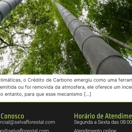
limáticas, o Crédito de Carbono emergiu como uma ferram
 emitida ou foi removida da atmosfera, ele oferece um in
No entanto, para que esse mecanismo […]
 Conosco
Horário de Atendim
cial@selvaflorestal.com
Segunda a Sexta das 08:00
go@selvaflorestal.com
Atendimento online