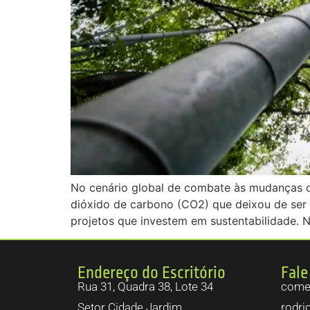
No cenário global de combate às mudanças c
dióxido de carbono (CO2) que deixou de ser
projetos que investem em sustentabilidade. 
Endereço do Escritório
Fale
Rua 31, Quadra 38, Lote 34
comer
Setor Cidade Jardim.
rodri