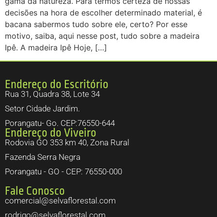
gama da natureza. Para termos certeza de nossas
decisões na hora de escolher determinado material, é
bacana sabermos tudo sobre ele, certo? Por esse
motivo, saiba, aqui nesse post, tudo sobre a madeira
Ipê. A madeira Ipê Hoje, […]
Endereço do Escritório
Rua 31, Quadra 38, Lote 34
Setor Cidade Jardim.
Porangatu- Go. CEP:76550-644
Endereço do Viveiro
Rodovia GO 353 km 40, Zona Rural
Fazenda Serra Negra
Porangatu - GO - CEP: 76550-000
Fale Conosco
comercial@selvaflorestal.com
rodrigo@selvaflorestal.com