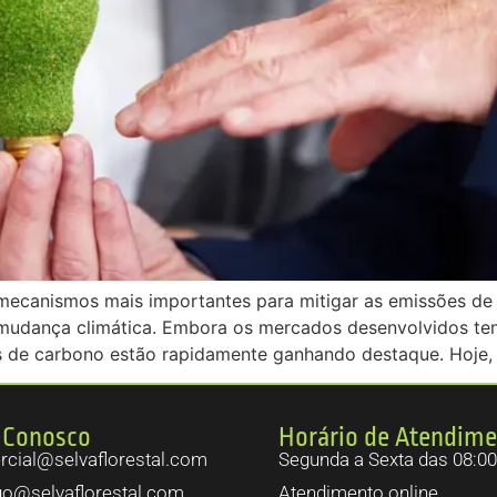
ecanismos mais importantes para mitigar as emissões de g
mudança climática. Embora os mercados desenvolvidos ten
s de carbono estão rapidamente ganhando destaque. Hoje,
 Conosco
Horário de Atendim
cial@selvaflorestal.com
Segunda a Sexta das 08:00
go@selvaflorestal.com
Atendimento online