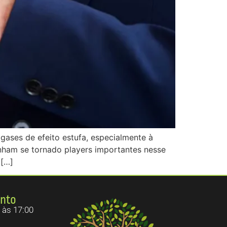
ases de efeito estufa, especialmente à
ham se tornado players importantes nesse
 […]
ento
 às 17:00