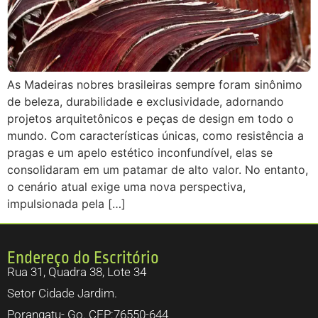
As Madeiras nobres brasileiras sempre foram sinônimo
de beleza, durabilidade e exclusividade, adornando
projetos arquitetônicos e peças de design em todo o
mundo. Com características únicas, como resistência a
pragas e um apelo estético inconfundível, elas se
consolidaram em um patamar de alto valor. No entanto,
o cenário atual exige uma nova perspectiva,
impulsionada pela […]
Endereço do Escritório
Rua 31, Quadra 38, Lote 34
Setor Cidade Jardim.
Porangatu- Go. CEP:76550-644