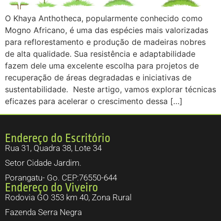
O Khaya Anthotheca, popularmente conhecido como
Mogno Africano, é uma das espécies mais valorizadas
para reflorestamento e produção de madeiras nobres
de alta qualidade. Sua resistência e adaptabilidade
fazem dele uma excelente escolha para projetos de
recuperação de áreas degradadas e iniciativas de
sustentabilidade. Neste artigo, vamos explorar técnicas
eficazes para acelerar o crescimento dessa […]
Endereço do Escritório
Rua 31, Quadra 38, Lote 34
Setor Cidade Jardim.
Porangatu- Go. CEP:76550-644
Endereço do Viveiro
Rodovia GO 353 km 40, Zona Rural
Fazenda Serra Negra