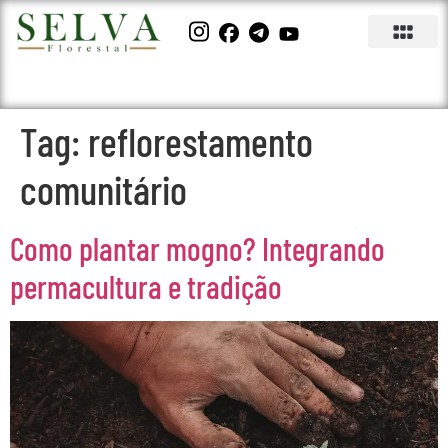
Tag:
reflorestamento
comunitário
Como plantar mogno? Integrando
permacultura e tradição