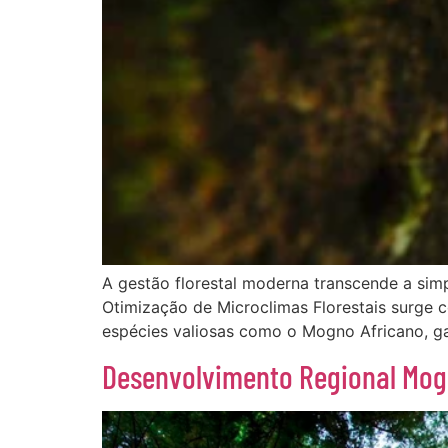
A gestão florestal moderna transcende a sim
Otimização de Microclimas Florestais surge 
espécies valiosas como o Mogno Africano, gar
Desenvolvimento Regional Mog