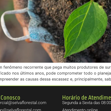
 fenômeno recorrente que pega muitos produtores de surp
ificado nos últimos anos, pode comprometer todo o planeja
ompreender as causas dessa escassez e, principalmente, sab
 Conosco
Horário de Atendim
cial@selvaflorestal.com
Segunda a Sexta das 08:00
go@selvaflorestal.com
Atendimento online