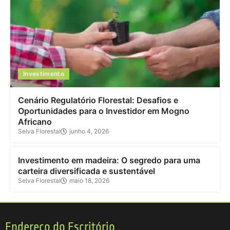
Investimento
Cenário Regulatório Florestal: Desafios e
Oportunidades para o Investidor em Mogno
Africano
Selva Florestal
junho 4, 2026
Investimento
Investimento em madeira: O segredo para uma
carteira diversificada e sustentável
Selva Florestal
maio 18, 2026
Endereço do Escritório