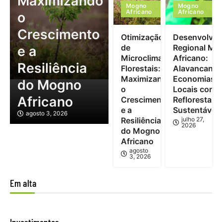
Maximizando
Mogno
Mogno
Africano
Africano
o
Crescimento
Otimização
Desenvolvim
de
Regional Mo
e a
Microclimas
Africano:
Resiliência
Florestais:
Alavancand
Maximizando
Economias
do Mogno
o
Locais com
Africano
Crescimento
Reflorestam
e a
Sustentável
agosto 3, 2026
Resiliência
julho 27,
2026
do Mogno
Africano
agosto
3, 2026
Em alta