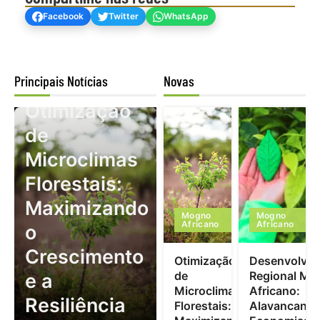
Facebook
Twitter
WhatsApp
Principais Notícias
Novas
Mogno Africano
Otimização
de
Microclimas
Florestais:
Maximizando
Mogno
Mogno
Africano
Africano
o
Crescimento
Otimização
Desenvolvim
de
Regional Mo
e a
Microclimas
Africano:
Resiliência
Florestais:
Alavancand