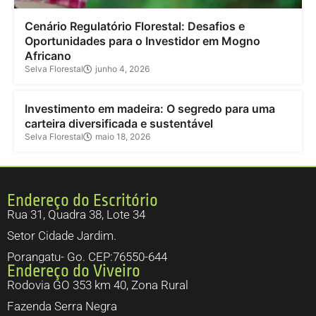
Cenário Regulatório Florestal: Desafios e
Oportunidades para o Investidor em Mogno
Africano
Selva Florestal
junho 4, 2026
Investimento
Investimento em madeira: O segredo para uma
carteira diversificada e sustentável
Selva Florestal
maio 18, 2026
Endereço do Escritório
Rua 31, Quadra 38, Lote 34
Setor Cidade Jardim.
Porangatu- Go. CEP:76550-644
Endereço do Viveiro
Rodovia GO 353 km 40, Zona Rural
Fazenda Serra Negra