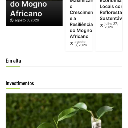
Maximizando
Economias
do Mogno
o
Locais com
Africano
Crescimento
Reflorestam
e a
Sustentável
agosto 3, 2026
Resiliência
julho 27,
2026
do Mogno
Africano
agosto
3, 2026
Em alta
Investimentos