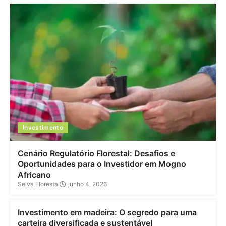
Investimento
Cenário Regulatório Florestal: Desafios e
Oportunidades para o Investidor em Mogno
Africano
Selva Florestal
junho 4, 2026
Investimento
Investimento em madeira: O segredo para uma
carteira diversificada e sustentável