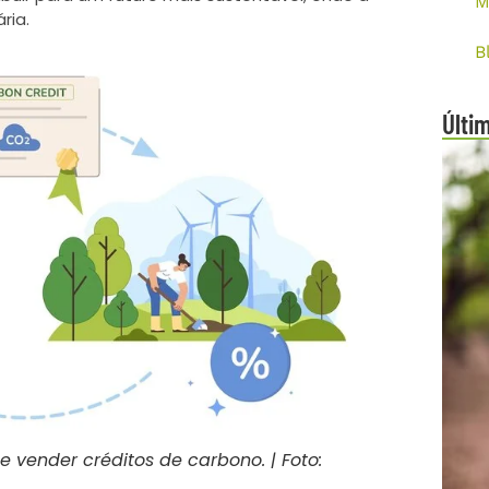
M
ria.
B
Últi
vender créditos de carbono. | Foto: