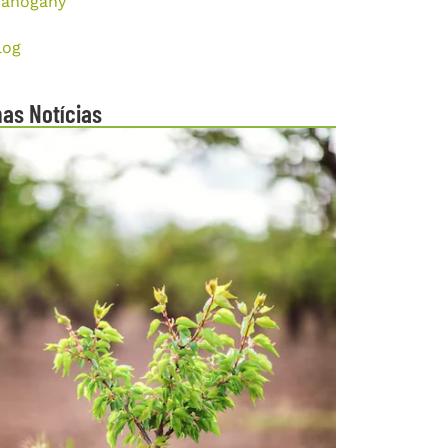
ahogany
log
mas Notícias