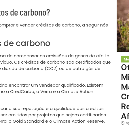
tos de carbono?
mprar e vender créditos de carbono, a seguir nós
:
 de carbono
rma de compensar as emissões de gases de efeito
Mo
víduo. Os créditos de carbono são certificados que
O
dióxido de carbono (CO2) ou de outro gás de
Mi
M
rio encontrar um vendedor qualificado. Existem
mo a CredCarbo, a Verra e a Climate Action
C
Re
icar a sua reputação e a qualidade dos créditos
Af
ser emitidos por projetos que sejam certificados
ra, o Gold Standard e o Climate Action Reserve.
a