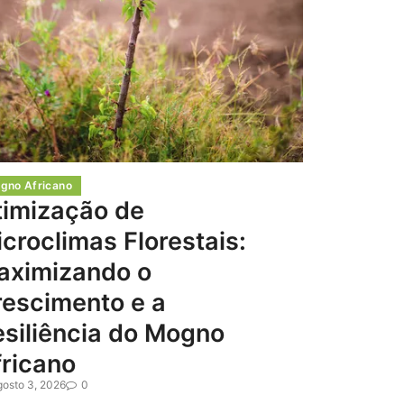
gno Africano
timização de
croclimas Florestais:
aximizando o
rescimento e a
siliência do Mogno
ricano
gosto 3, 2026
0