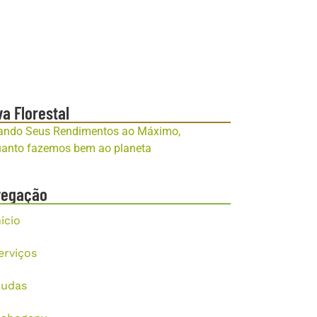
va Florestal
ando Seus Rendimentos ao Máximo,
anto fazemos bem ao planeta
vegação
nicio
erviços
udas