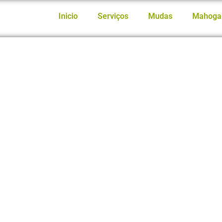
Inicio
Serviços
Mudas
Mahoga
de carbono: Saiba como
s taxas que incidem sobre