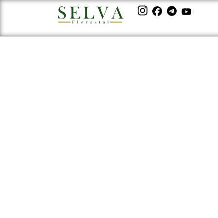
Negociar créditos 
fazer e quais são a
essa atividade