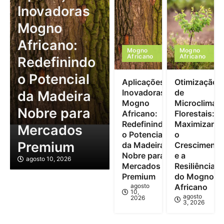
Inovadoras
Mogno
Africano:
Mogno
Mogno
Africano
Africano
Redefinindo
o Potencial
Aplicações
Otimização
Inovadoras
de
da Madeira
Mogno
Microclimas
Nobre para
Africano:
Florestais:
Redefinindo
Maximizand
Mercados
o Potencial
o
Premium
da Madeira
Crescimento
Nobre para
e a
agosto 10, 2026
Mercados
Resiliência
Premium
do Mogno
agosto
Africano
10,
agosto
2026
3, 2026