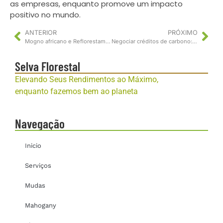
as empresas, enquanto promove um impacto
positivo no mundo.
ANTERIOR
PRÓXIMO
Mogno africano e Reflorestamento: Saiba como o cultivo dessa madeira nobre pode ser feito de forma sustentável
Negociar créditos de carbono: Saiba como fazer e quais são as taxas que incidem sobre essa atividade
Selva Florestal
Elevando Seus Rendimentos ao Máximo,
enquanto fazemos bem ao planeta
Navegação
Inicio
Serviços
Mudas
Mahogany