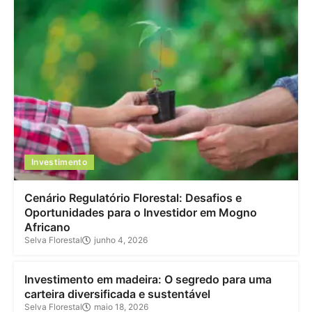
Investimento
Cenário Regulatório Florestal: Desafios e
Oportunidades para o Investidor em Mogno
Africano
Selva Florestal
junho 4, 2026
Investimento
Investimento em madeira: O segredo para uma
carteira diversificada e sustentável
Selva Florestal
maio 18, 2026