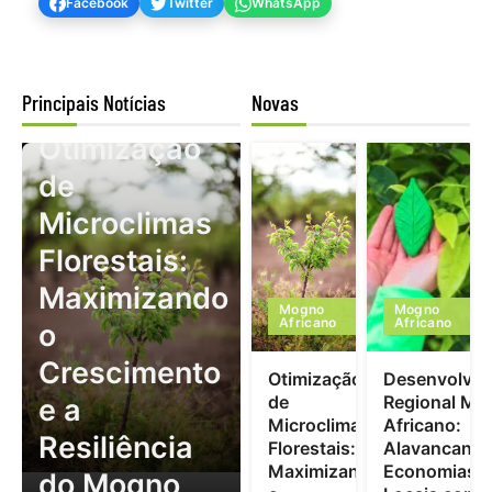
Facebook
Twitter
WhatsApp
Principais Notícias
Novas
Mogno Africano
Otimização
de
Microclimas
Florestais:
Maximizando
Mogno
Mogno
Africano
Africano
o
Crescimento
Otimização
Desenvolvim
de
Regional Mo
e a
Microclimas
Africano:
Resiliência
Florestais:
Alavancand
Maximizando
Economias
do Mogno