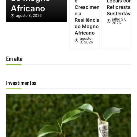
o
Locais com
Africano
Crescimento
Reflorestam
e a
Sustentável
agosto 3, 2026
Resiliência
julho 27,
2026
do Mogno
Africano
agosto
3, 2026
Em alta
Investimentos