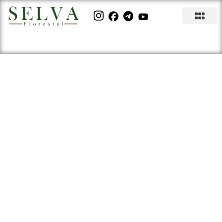
A Diferença entre Mogno
Africano Khaya Senegalensis
X Khaya grandifoliola.