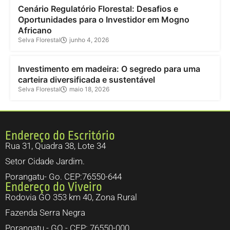
Cenário Regulatório Florestal: Desafios e
Oportunidades para o Investidor em Mogno
Africano
Selva Florestal
junho 4, 2026
Investimento
Investimento em madeira: O segredo para uma
carteira diversificada e sustentável
Selva Florestal
maio 18, 2026
Endereço do Escritório
Rua 31, Quadra 38, Lote 34
Setor Cidade Jardim.
Porangatu- Go. CEP:76550-644
Endereço do Viveiro
Rodovia GO 353 km 40, Zona Rural
Fazenda Serra Negra
Porangatu - GO - CEP: 76550-000