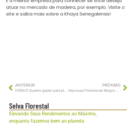
É a melhor empresa para conhecer se você deseja
atuar no mercado de madeira, por exemplo. Visite o
site e saiba mais sobre a Khaya Senegalensis!
ANTERIOR
PRÓXIMO
[VÍDEO] Quanto gastei para plantar 1 hectare de Mogno Africano.
Veja essa Floresta de Mogno Africano Fora da Curva, com SUB-BOSQUE
Selva Florestal
Elevando Seus Rendimentos ao Máximo,
enquanto fazemos bem ao planeta