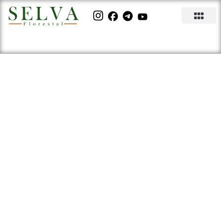
[VÍDEO] Quanto gastei para
plantar 1 hectare de Mogno
Africano.