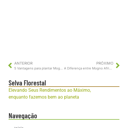
ANTERIOR
PRÓXIMO
5 Vantagens para plantar Mogno Africano – Khaya Senegalensis
A Diferença entre Mogno Africano Khaya Senegalensis X Khaya grandifoliola.
Selva Florestal
Elevando Seus Rendimentos ao Máximo,
enquanto fazemos bem ao planeta
Navegação