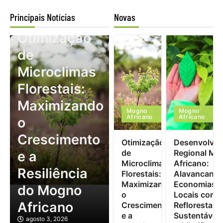
Principais Notícias
Novas
Mogno Africano
Otimização
de
Microclimas
Florestais:
Maximizando
Mogno
Mogno
Africano
Africano
o
Crescimento
Otimização
Desenvolvim
de
Regional Mo
e a
Microclimas
Africano:
Resiliência
Florestais:
Alavancand
Maximizando
Economias
do Mogno
o
Locais com
Africano
Crescimento
Reflorestam
e a
Sustentável
agosto 3, 2026