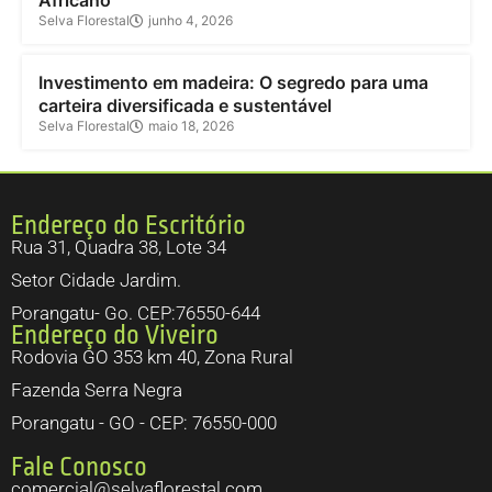
Selva Florestal
junho 4, 2026
Investimento
Investimento em madeira: O segredo para uma
carteira diversificada e sustentável
Selva Florestal
maio 18, 2026
Endereço do Escritório
Rua 31, Quadra 38, Lote 34
Setor Cidade Jardim.
Porangatu- Go. CEP:76550-644
Endereço do Viveiro
Rodovia GO 353 km 40, Zona Rural
Fazenda Serra Negra
Porangatu - GO - CEP: 76550-000
Fale Conosco
comercial@selvaflorestal.com