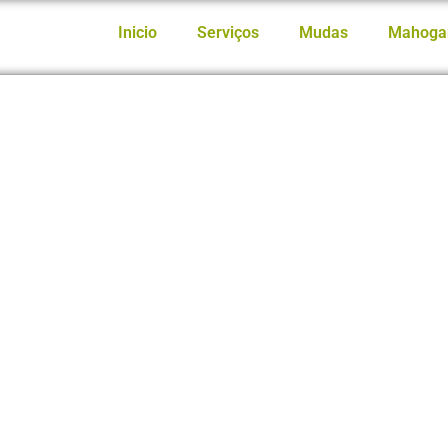
Inicio
Serviços
Mudas
Mahoga
O Papel do Mogno Africano
e