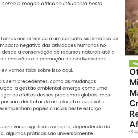
 como o mogno africano influencia neste
tamos nos referindo a um conjunto sistemático de
o impacto negativo das atividades humanas no
 desde a conservação de recursos naturais até a
e de emissões e a promoção da biodiversidade.
Mo
oje? Vamos falar sobre isso aqui.
O
Mi
ais sem precedentes, como as mudanças
poluição, a gestão ambiental emerge como uma
M
tigar os efeitos desses problemas globais, mas
C
 possam desfrutar de um planeta saudável e
 desempenham papéis cruciais neste esforço
Re
Af
odem variar significativamente, dependendo do
a
o, algumas práticas são universalmente