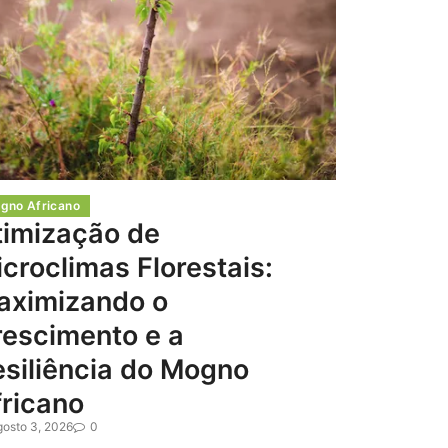
gno Africano
timização de
croclimas Florestais:
aximizando o
rescimento e a
siliência do Mogno
ricano
gosto 3, 2026
0