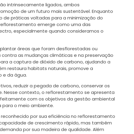
tão intrinsecamente ligados, ambos
moção de um futuro mais sustentável. Enquanto
 de práticas voltadas para a minimização do
 reflorestamento emerge como uma das
pectro, especialmente quando consideramos o
eplantar áreas que foram desflorestadas ou
a contra as mudanças climáticas e na preservação
 para a captura de dióxido de carbono, ajudando a
 restaura habitats naturais, promove a
o e da água.
tivos, reduzir a pegada de carbono, conservar os
de. Nesse contexto, o reflorestamento se apresenta
rfeitamente com os objetivos da gestão ambiental
a para o meio ambiente.
 reconhecido por sua eficiência no reflorestamento
 capacidade de crescimento rápido, mas também
a demanda por sua madeira de qualidade. Além