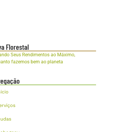
va Florestal
ando Seus Rendimentos ao Máximo,
anto fazemos bem ao planeta
vegação
nicio
erviços
udas