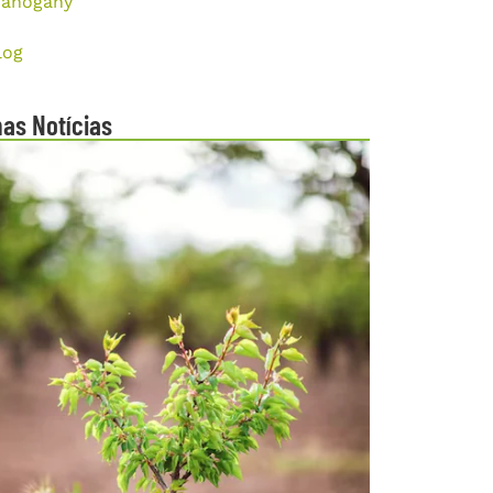
ahogany
log
mas Notícias