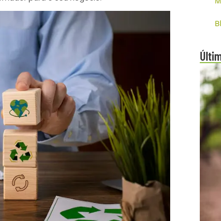
M
B
Últi