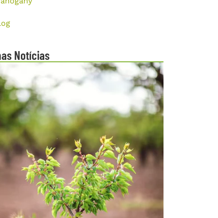
ahogany
log
mas Notícias