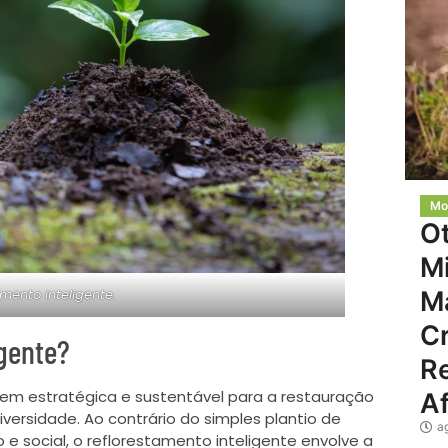
Mo
O
Mi
mento inteligente.
M
C
igente?
Re
em estratégica e sustentável para a restauração
Af
ersidade. Ao contrário do simples plantio de
a
e social, o reflorestamento inteligente envolve a