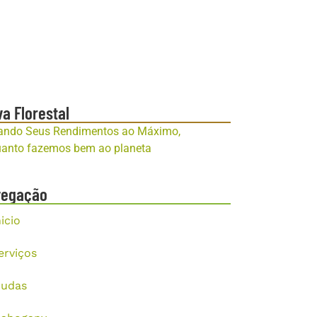
va Florestal
ando Seus Rendimentos ao Máximo,
anto fazemos bem ao planeta
vegação
nicio
erviços
udas