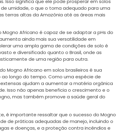
 Isso significa que ele pode prosperar em solos
eis de umidade, o que o torna adequado para uma
s terras altas da Amazônia até as áreas mais
 Mogno Africano é capaz de se adaptar a pHs do
e aumenta ainda mais sua versatilidade em
tolerar uma ampla gama de condições de solo é
to e diversificado quanto o Brasil, onde as
asticamente de uma região para outra.
o Mogno Africano em solos brasileiros é sua
lo ao longo do tempo. Como uma espécie de
e extensas ajudam a aumentar a matéria orgânica
ade. Isso não apenas beneficia o crescimento e o
mogno, mas também promove a saúde geral do
e, é importante ressaltar que o sucesso do Mogno
de de práticas adequadas de manejo, incluindo o
agas e doenças, e a proteção contra incêndios e