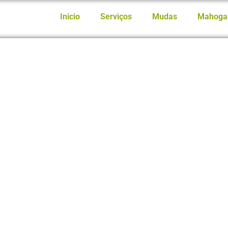
Inicio
Serviços
Mudas
Mahoga
teligente: Como o Mogno
para o Meio Ambiente