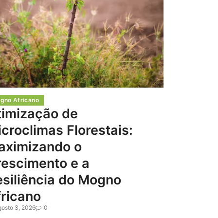
gno Africano
timização de
croclimas Florestais:
aximizando o
rescimento e a
siliência do Mogno
ricano
gosto 3, 2026
0