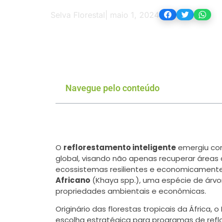
Selva Florestal
|
maio 1, 2024
Navegue pelo conteúdo
O
reflorestamento inteligente
emergiu com
global, visando não apenas recuperar áre
ecossistemas resilientes e economicamente
Africano
(Khaya spp.), uma espécie de árv
propriedades ambientais e econômicas.
Originário das florestas tropicais da Áfric
escolha estratégica para programas de refl