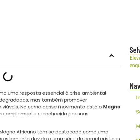
Sel
Elev
enqu
Na
o uma resposta essencial à crise ambiental
I
as degradadas, mas também promover
 viáveis. No cerne desse movimento está o
Mogno
S
ore amplamente reconhecida por suas
M
a, o Mogno Africano tem se destacado como uma
orestamento devido a uma série de características