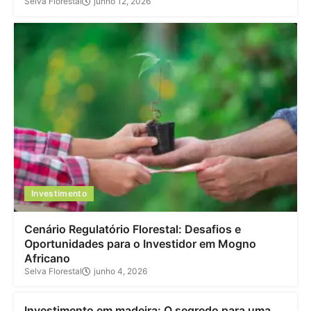
Selva Florestal
junho 12, 2026
Investimento
Cenário Regulatório Florestal: Desafios e
Oportunidades para o Investidor em Mogno
Africano
Selva Florestal
junho 4, 2026
Investimento
Investimento em madeira: O segredo para uma