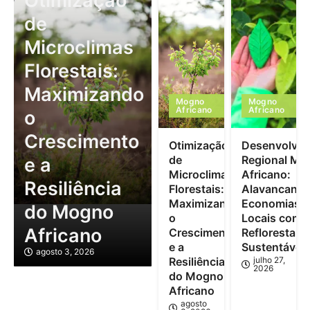
Otimização
de
Microclimas
Florestais:
Maximizando
Mogno
Mogno
Africano
Africano
o
Crescimento
Otimização
Desenvolvim
de
Regional Mo
e a
Microclimas
Africano:
Resiliência
Florestais:
Alavancand
Maximizando
Economias
do Mogno
o
Locais com
Africano
Crescimento
Reflorestam
e a
Sustentável
agosto 3, 2026
Resiliência
julho 27,
2026
do Mogno
Africano
agosto