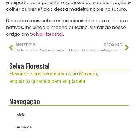
equipado para garantir o sucesso da sua plantação e
colher os benefícios dessa madeira nobre no futuro.
Descubra mais sobre as principais árvores exóticas e
nativas, incluindo o mogno africano, visitando nosso
artigo em
Selva Florestal
.
ANTERIOR
PRÓXIMO
Carbono Zero: Veja empresas e indivíduos adotando o desafio de zerar suas emissões de carbono com créditos de carbono.
Mogno Africano: Conheça os primeiros passos para começar a plantar
Selva Florestal
Elevando Seus Rendimentos ao Máximo,
enquanto fazemos bem ao planeta
Navegação
Inicio
Serviços