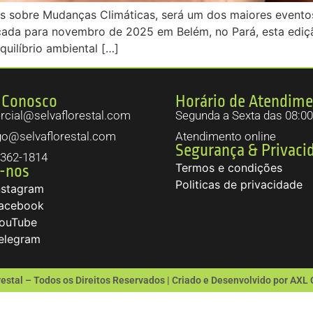
 sobre Mudanças Climáticas, será um dos maiores eventos
cada para novembro de 2025 em Belém, no Pará, esta ediçã
quilíbrio ambiental […]
 Conosco
Horário de Atendim
cial@selvaflorestal.com
Segunda a Sexta das 08:00
go@selvaflorestal.com
Atendimento online
Segurança & Privaci
3362-1814
Termos e condições
-nos
Politicas de privacidade
nstagram
acebook
ouTube
elegram
restal – Todos os Direitos Reservados | Criado e Desenvolvido por A