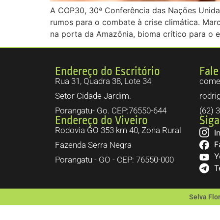
A COP30, 30ª Conferência das Nações Unidas
rumos para o combate à crise climática. Mar
na porta da Amazônia, bioma crítico para o e
Endereço do Escritório
Fale
Rua 31, Quadra 38, Lote 34
comer
Setor Cidade Jardim.
rodri
Porangatu- Go. CEP:76550-644
(62) 
Endereço do Viveiro
Siga
Rodovia GO 353 km 40, Zona Rural
I
F
Fazenda Serra Negra
Y
Porangatu - GO - CEP: 76550-000
T
Selva Flo