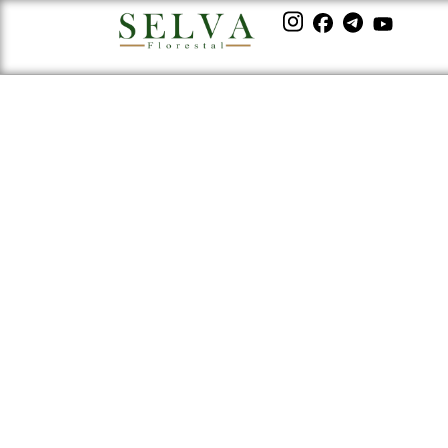
5 Vantagens para pl
Khaya Senegalensis