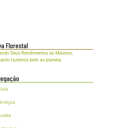
va Florestal
ando Seus Rendimentos ao Máximo,
anto fazemos bem ao planeta
vegação
nicio
erviços
udas