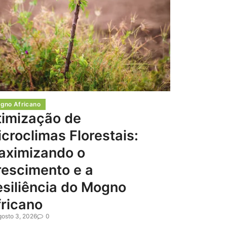
gno Africano
timização de
croclimas Florestais:
aximizando o
rescimento e a
siliência do Mogno
ricano
gosto 3, 2026
0