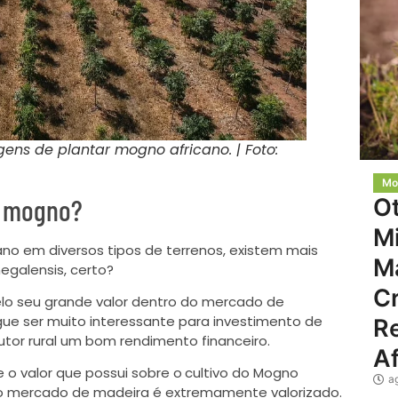
ens de plantar mogno africano. | Foto:
Mo
de mogno?
O
Mi
no em diversos tipos de terrenos, existem mais
M
egalensis, certo?
C
lo seu grande valor dentro do mercado de
egue ser muito interessante para investimento de
Re
utor rural um bom rendimento financeiro.
Af
o valor que possui sobre o
cultivo do Mogno
a
no mercado de madeira é extremamente valorizado.