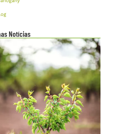
ahogany
log
mas Notícias