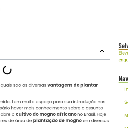
Sel
Elev
enqu
Na
, quais são as diversas
vantagens de plantar
I
tímido, tem muito espaço para sua introdução nas
S
essário haver mais conhecimento sobre o assunto
sobre o
cultivo do mogno africano
no Brasil. Hoje
M
res de área de
plantação de mogno
em diversos